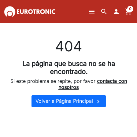
0
menu
search

shopping_cart
404
La página que busca no se ha
encontrado.
Si este problema se repite, por favor
contacta con
nosotros

Volver a Página Principal