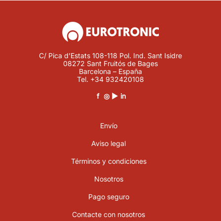
C/ Pica d’Estats 108-118 Pol. Ind. Sant Isidre
08272 Sant Fruitós de Bages
Barcelona – España
Tel.
+34 932420108
f
◎
▶
in
Envío
Aviso legal
Términos y condiciones
Nosotros
Pago seguro
Contacte con nosotros