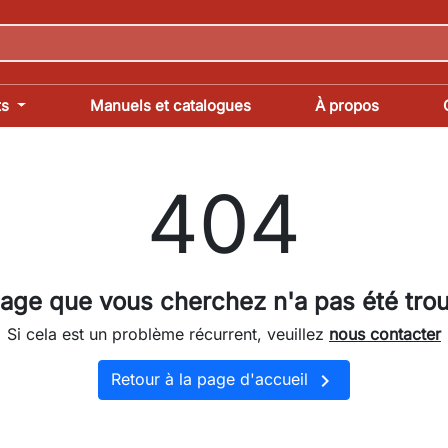
ts
Manuels et catalogues
À propos
404
age que vous cherchez n'a pas été tro
Si cela est un problème récurrent, veuillez
nous contacter

Retour à la page d'accueil