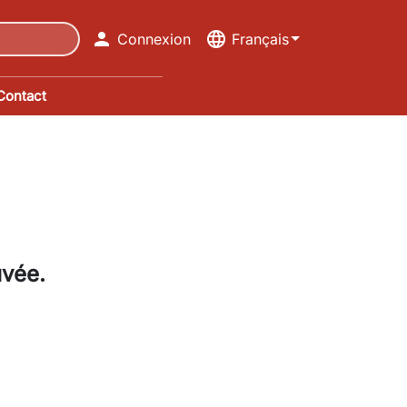

language
Connexion
Français
Contact
uvée.