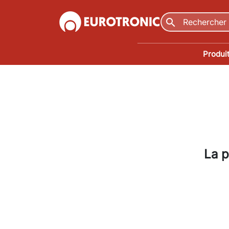
search
Produi
La p