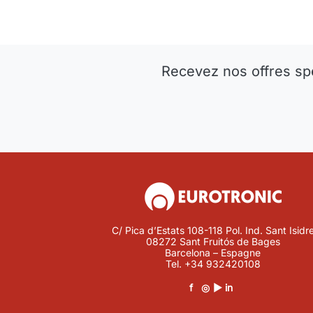
Recevez nos offres sp
C/ Pica d’Estats 108-118 Pol. Ind. Sant Isidr
08272 Sant Fruitós de Bages
Barcelona – Espagne
Tel.
+34 932420108
f
◎
▶
in